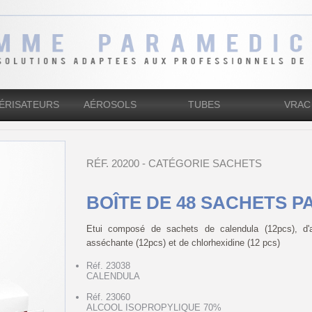
ÉRISATEURS
AÉROSOLS
TUBES
VRAC
RÉF. 20200 - CATÉGORIE SACHETS
BOÎTE DE 48 SACHETS P
Etui composé de sachets de calendula (12pcs), d'a
asséchante (12pcs) et de chlorhexidine (12 pcs)
Réf. 23038
CALENDULA
Réf. 23060
ALCOOL ISOPROPYLIQUE 70%