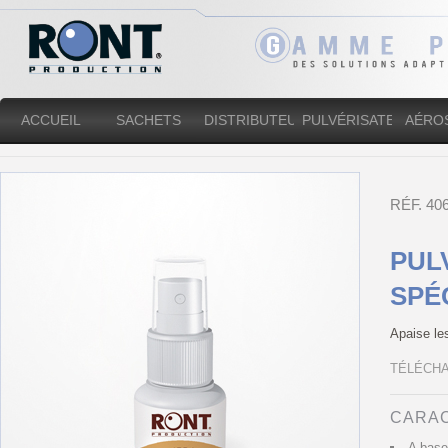
ACCUEIL
SACHETS
DISTRIBUTEURS
PULVÉRISATEURS
AÉRO
RÉF. 4
PUL
SPÉ
Apaise le
TÉLÉCHA
CARAC
A base 