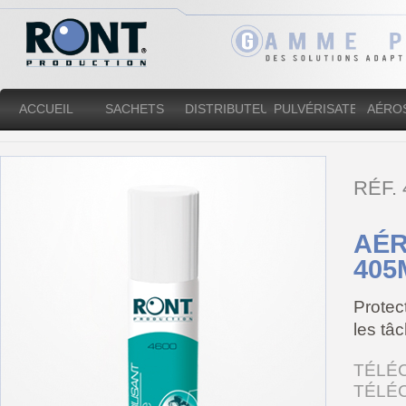
ACCUEIL
SACHETS
DISTRIBUTEURS
PULVÉRISATEURS
AÉRO
RÉF.
AÉR
405
Protec
les tâ
TÉLÉ
TÉLÉ