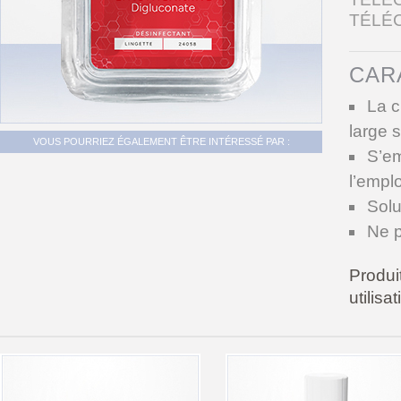
TÉLÉ
CAR
La c
large 
VOUS POURRIEZ ÉGALEMENT ÊTRE INTÉRESSÉ PAR :
S’em
l’empl
Solu
Ne 
Produi
utilisa