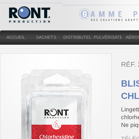
ACCUEIL
SACHETS
DISTRIBUTEURS
PULVÉRISATEURS
AÉRO
RÉF.
BLI
CHL
Linget
chlorh
Ne piq
TÉLÉ