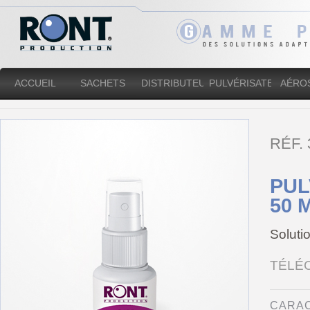
ACCUEIL
SACHETS
DISTRIBUTEURS
PULVÉRISATEURS
AÉRO
RÉF.
PUL
50 
Soluti
TÉLÉ
CARAC