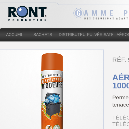
ACCUEIL
SACHETS
DISTRIBUTEURS
PULVÉRISATEURS
AÉRO
RÉF.
AÉR
100
Permet
tenace
TÉLÉ
TÉLÉ