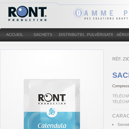
ACCUEIL
SACHETS
DISTRIBUTEURS
PULVÉRISATEURS
AÉRO
RÉF. 2
SAC
Compresse
TÉLÉCHA
TÉLÉCHA
CARAC
Servie